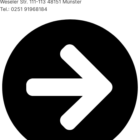
Weseler Str. 111-113 48151 Münster
Tel.: 0251 91968184